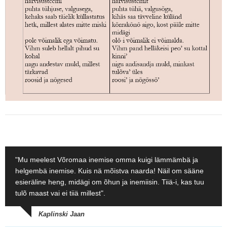
"Mu meelest Võromaa inemise omma kuigi lämmämbä ja
helgembä inemise. Kuis nä mõistva naarda! Näil om sääne
esieräline heng, midägi om õhun ja inemiisin. Tiiä-i, kas tuu
tulõ maast vai ei tiiä millest".
Kaplinski Jaan