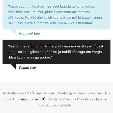
“Ma ei osanud kooli minnes veel lugeda ja kuna kodus
rääkisime Võru murret, pidin esimesena ära õppima
võõrkeele. Kui töövihikus oli koera pilt ja ma kirjutasin sinna
“pini”, siis õpetaja tõmbas selle maha – valesti tehtud.”
Kunnasõ Leo
"Mul ommavaq mõnõq sõbraq, kinkaga ma ei olõq elon vast
üttegi kõrda riigikeelen kõnõlnu ja noidõ sõpruga om väega
lihtsa kuun ilmaasju arotaq."
Padari Ivar
Kodolehe sisu - MTÜ Uma kiil ja miil. Keeleoppus - Jüvä Sullõv. Tehniline
tugi -
J. Tihanov Consult OÜ
. Ütehüs Mol'ovihun - Üts rahvas - kats kiilt.
Kõik õigusõq kaidsõduq.