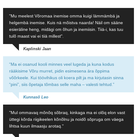
"Mu meelest Võromaa inemise omma kuigi lämmämbä ja
helgembä inemise. Kuis nä mõistva naarda! Näil om sääne
esieräline heng, midägi om õhun ja inemiisin. Tiiä-i, kas tuu
tulõ maast vai ei tiiä millest".
Kaplinski Jaan
“Ma ei osanud kooli minnes veel lugeda ja kuna kodus
rääkisime Võru murret, pidin esimesena ära õppima
võõrkeele. Kui töövihikus oli koera pilt ja ma kirjutasin sinna
“pini”, siis õpetaja tõmbas selle maha – valesti tehtud.”
Kunnasõ Leo
"Mul ommavaq mõnõq sõbraq, kinkaga ma ei olõq elon vast
üttegi kõrda riigikeelen kõnõlnu ja noidõ sõpruga om väega
lihtsa kuun ilmaasju arotaq."