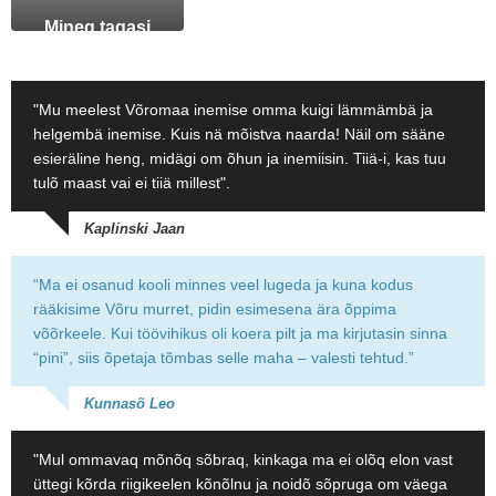
Mineq tagasi
"Mu meelest Võromaa inemise omma kuigi lämmämbä ja
helgembä inemise. Kuis nä mõistva naarda! Näil om sääne
esieräline heng, midägi om õhun ja inemiisin. Tiiä-i, kas tuu
tulõ maast vai ei tiiä millest".
Kaplinski Jaan
“Ma ei osanud kooli minnes veel lugeda ja kuna kodus
rääkisime Võru murret, pidin esimesena ära õppima
võõrkeele. Kui töövihikus oli koera pilt ja ma kirjutasin sinna
“pini”, siis õpetaja tõmbas selle maha – valesti tehtud.”
Kunnasõ Leo
"Mul ommavaq mõnõq sõbraq, kinkaga ma ei olõq elon vast
üttegi kõrda riigikeelen kõnõlnu ja noidõ sõpruga om väega