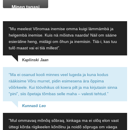
Mineq tagasi
"Mu meelest Võromaa inemise omma kuigi lämmämbä ja
helgembä inemise. Kuis nä mõistva naarda! Näil om sääne
esieräline heng, midägi om õhun ja inemiisin. Tiiä-i, kas tuu
tulõ maast vai ei tiiä millest".
Kaplinski Jaan
“Ma ei osanud kooli minnes veel lugeda ja kuna kodus
rääkisime Võru murret, pidin esimesena ära õppima
võõrkeele. Kui töövihikus oli koera pilt ja ma kirjutasin sinna
“pini”, siis õpetaja tõmbas selle maha – valesti tehtud.”
Kunnasõ Leo
"Mul ommavaq mõnõq sõbraq, kinkaga ma ei olõq elon vast
üttegi kõrda riigikeelen kõnõlnu ja noidõ sõpruga om väega