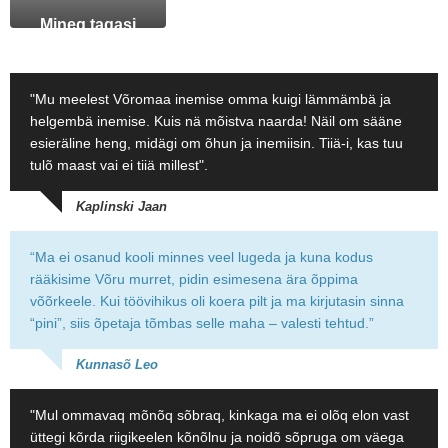
Mineq tagasi
"Mu meelest Võromaa inemise omma kuigi lämmämbä ja
helgembä inemise. Kuis nä mõistva naarda! Näil om sääne
esieräline heng, midägi om õhun ja inemiisin. Tiiä-i, kas tuu
tulõ maast vai ei tiiä millest".
Kaplinski Jaan
“Ma ei osanud kooli minnes veel lugeda ja kuna kodus
rääkisime Võru murret, pidin esimesena ära õppima
võõrkeele. Kui töövihikus oli koera pilt ja ma kirjutasin sinna
“pini”, siis õpetaja tõmbas selle maha – valesti tehtud.”
Kunnasõ Leo
"Mul ommavaq mõnõq sõbraq, kinkaga ma ei olõq elon vast
üttegi kõrda riigikeelen kõnõlnu ja noidõ sõpruga om väega