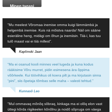
Mineq tagasi
"Mu meelest Võromaa inemise omma kuigi lämmämbä ja
helgembä inemise. Kuis nä mõistva naarda! Näil om sääne
esieräline heng, midägi om õhun ja inemiisin. Tiiä-i, kas tuu
tulõ maast vai ei tiiä millest".
Kaplinski Jaan
“Ma ei osanud kooli minnes veel lugeda ja kuna kodus
rääkisime Võru murret, pidin esimesena ära õppima
võõrkeele. Kui töövihikus oli koera pilt ja ma kirjutasin sinna
“pini”, siis õpetaja tõmbas selle maha – valesti tehtud.”
Kunnasõ Leo
"Mul ommavaq mõnõq sõbraq, kinkaga ma ei olõq elon vast
üttegi kõrda riigikeelen kõnõlnu ja noidõ sõpruga om väega