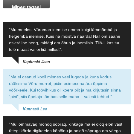
Mineq tagasi
"Mu meelest Võromaa inemise omma kuigi lämmämbä ja
helgembä inemise. Kuis nä mõistva naarda! Näil om sääne
esieräline heng, midägi om õhun ja inemiisin. Tiiä-i, kas tuu
tulõ maast vai ei tiiä millest".
Kaplinski Jaan
“Ma ei osanud kooli minnes veel lugeda ja kuna kodus
rääkisime Võru murret, pidin esimesena ära õppima
võõrkeele. Kui töövihikus oli koera pilt ja ma kirjutasin sinna
“pini”, siis õpetaja tõmbas selle maha – valesti tehtud.”
Kunnasõ Leo
"Mul ommavaq mõnõq sõbraq, kinkaga ma ei olõq elon vast
üttegi kõrda riigikeelen kõnõlnu ja noidõ sõpruga om väega