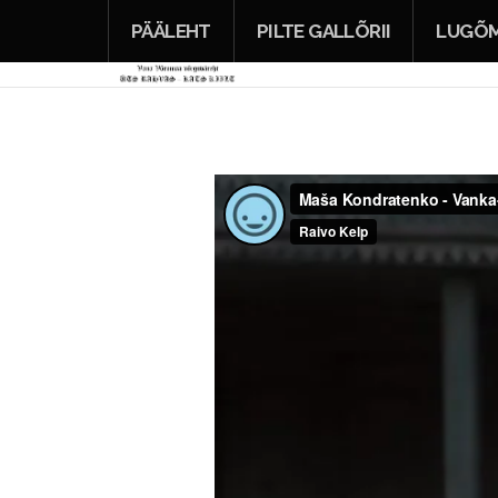
PÄÄLEHT
PILTE GALLÕRII
LUGÕM