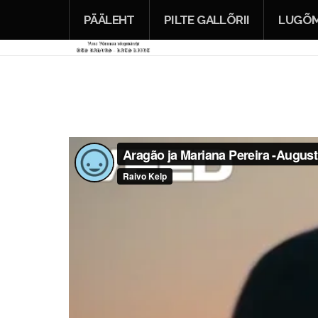
PÄÄLEHT
PILTE GALLÕRII
LUGÕM