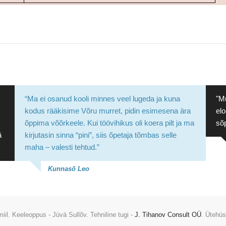
“Ma ei osanud kooli minnes veel lugeda ja kuna
"M
kodus rääkisime Võru murret, pidin esimesena ära
elo
õppima võõrkeele. Kui töövihikus oli koera pilt ja ma
sõ
ä
kirjutasin sinna “pini”, siis õpetaja tõmbas selle
maha – valesti tehtud.”
Kunnasõ Leo
iil. Keeleoppus - Jüvä Sullõv. Tehniline tugi -
J. Tihanov Consult OÜ
. Ütehüs