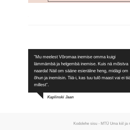
"Mu meelest Võromaa inemise omma kuigi
lämmämbä ja helgembä inemise. Kuis nä mõistva
naarda! Näil om sääne esieräline heng, midägi om
õhun ja inemiisin. Tiiä-i, kas tuu tulõ maast vai ei tii
millest".
Kaplinski Jaan
Kodolehe sisu - MTÜ Uma kiil ja m