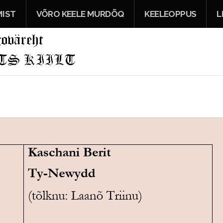
IST
VÕRO KEELE MURDÕQ
KEELEOPPUS
L