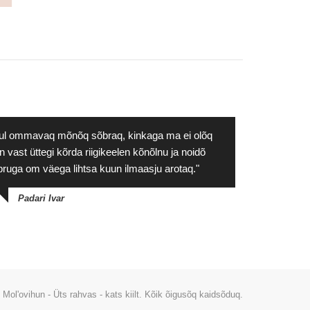
ul ommavaq mõnõq sõbraq, kinkaga ma ei olõq
n vast üttegi kõrda riigikeelen kõnõlnu ja noidõ
pruga om väega lihtsa kuun ilmaasju arotaq."
Padari Ivar
 Mol'ovihun - Üts rahvas - kats kiilt. Kõik õigusõq kaidsõduq.