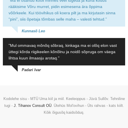
“Ma ei osanud kooli minnes veel lugeda ja kuna kodus
rääkisime Võru murret, pidin esimesena ära õppima
võõrkeele. Kui töövihikus oli koera pilt ja ma kirjutasin sinna
“pini”, siis õpetaja tõmbas selle maha – valesti tehtud.”
Kunnasõ Leo
"Mul ommavaq mõnõq sõbraq, kinkaga ma ei olõq elon vast
üttegi kõrda riigikeelen kõnõlnu ja noidõ sõpruga om väega
lihtsa kuun ilmaasju arotaq."
Padari Ivar
Kodolehe sisu - MTÜ Uma kiil ja miil. Keeleoppus - Jüvä Sullõv. Tehniline
tugi -
J. Tihanov Consult OÜ
. Ütehüs Mol'ovihun - Üts rahvas - kats kiilt.
Kõik õigusõq kaidsõduq.