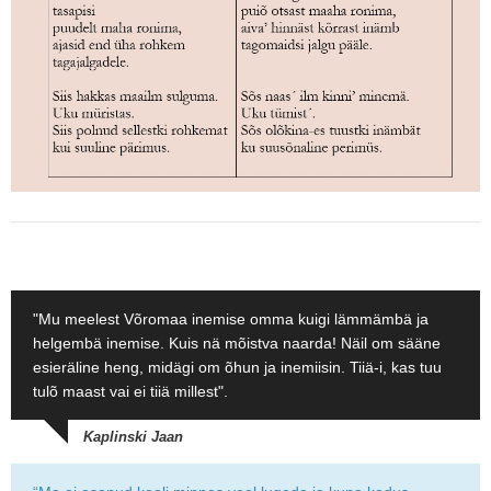
"Mu meelest Võromaa inemise omma kuigi lämmämbä ja
helgembä inemise. Kuis nä mõistva naarda! Näil om sääne
esieräline heng, midägi om õhun ja inemiisin. Tiiä-i, kas tuu
tulõ maast vai ei tiiä millest".
Kaplinski Jaan