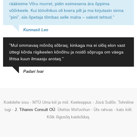
rääkisime Võru murret, pidin esimesena ära õppima
võõrkeele. Kui töövihikus oli koera pilt ja ma kirjutasin sinna
“pini”, siis õpetaja tõmbas selle maha – valesti tehtud.”
Kunnasõ Leo
"Mul ommavaq mõnõq sõbraq, kinkaga ma ei olõq elon vast
üttegi kõrda riigikeelen kõnõlnu ja noidõ sõpruga om väega
lihtsa kuun ilmaasju arotaq."
Padari Ivar
Kodolehe sisu - MTÜ Uma kiil ja miil. Keeleoppus - Jüvä Sullõv. Tehniline
tugi -
J. Tihanov Consult OÜ
. Ütehüs Mol'ovihun - Üts rahvas - kats kiilt.
Kõik õigusõq kaidsõduq.