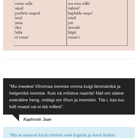
"Mu meelest Võromaa inemise omma kuigi lämmämbä ja
helgembä inemise. Kuis nä mõistva naarda! Näil om sääne
esieräline heng, midägi om õhun ja inemiisin. Tiiä-i, kas tuu
tulõ maast vai ei tiiä millest".
Kaplinski Jaan
“Ma ei osanud kooli minnes veel lugeda ja kuna kodus